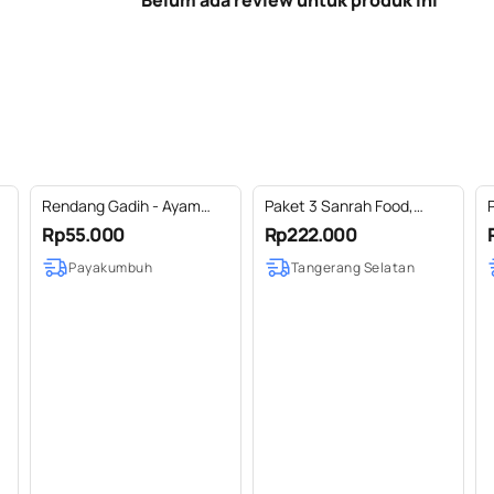
Belum ada review untuk produk ini
Rendang Gadih - Ayam
Paket 3 Sanrah Food,
Suwir 250 g
Ayam, Empal Daging Sapi,
Rp55.000
Rp222.000
Cireng
Payakumbuh
Tangerang Selatan