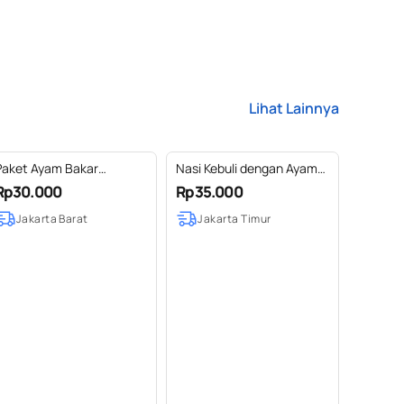
Lihat Lainnya
Paket Ayam Bakar
Nasi Kebuli dengan Ayam
/Goreng
Roasted Reguler - matang
Rp30.000
Rp35.000
Jakarta Barat
Jakarta Timur