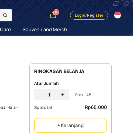
0
Login/Register
 Care
Souvenir and Merch
RINGKASAN BELANJA
Atur Jumlah
-
+
Stok : 45
Rp65.000
Subtotal
asi Halal-
+ Keranjang