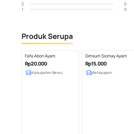
0
2
0
1
Produk Serupa
Fafa Abon Ayam
Dimsum Siomay Ayam
Rp20.000
Rp15.000
Kabupaten Berau
Balikpapan