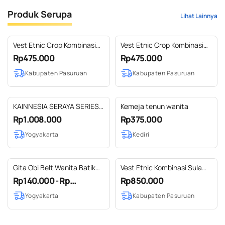
Produk Serupa
Lihat Lainnya
Vest Etnic Crop Kombinasi
Vest Etnic Crop Kombinasi
Bordir Ekslusif Tradisional
Bordir Ekslusif Tradisional
Rp475.000
Rp475.000
Handmade Dengan Tenun
Handmade Dengan Tenun
Kabupaten Pasuruan
Kabupaten Pasuruan
dan Lurik 3
dan Lurik 6
KAINNESIA SERAYA SERIES -
Kemeja tenun wanita
BUNDLE - SERAYA KOKO &
Rp1.008.000
Rp375.000
SERAYA TUNIK
Yogyakarta
Kediri
Gita Obi Belt Wanita Batik
Vest Etnic Kombinasi Sulam
Jumputan by Dea Modis
Ekslusif Tradisional
Rp140.000 - Rp...
Rp850.000
Yogyakarta
Handmade Dengan Tenun
Yogyakarta
Kabupaten Pasuruan
dan Lurik 7