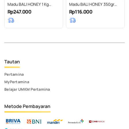
Madu BALI HONEY 1 Kg
Madu BALI HONEY 350gr
Super Grade-A
Super Grade-A
Rp247.000
Rp116.000
Tautan
Pertamina
MyPertamina
Belajar UMKM Pertamina
Metode Pembayaran