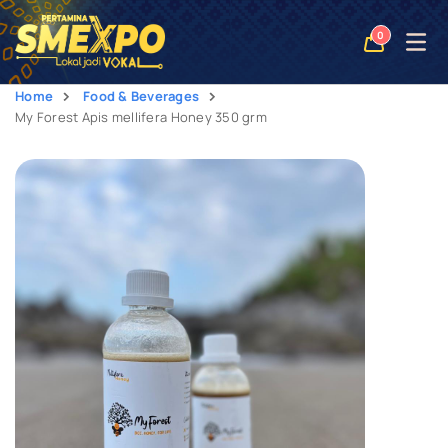
Open
0
naviga
Home
Food & Beverages
My Forest Apis mellifera Honey 350 grm