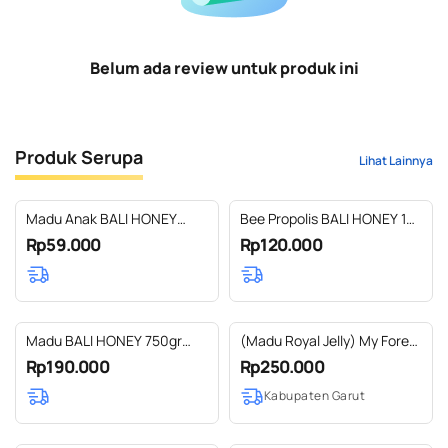
Belum ada review untuk produk ini
Produk Serupa
Lihat Lainnya
Madu Anak BALI HONEY
Bee Propolis BALI HONEY 10
JUNIOR 150 gram Super
ml
Rp59.000
Rp120.000
Grade-A
Madu BALI HONEY 750gr
(Madu Royal Jelly) My Forest
Super Grade-A
Royal Jelly Black Honey 300
Rp190.000
Rp250.000
grm
Kabupaten Garut