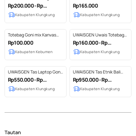
Endek Etnik Bali Handmade
Kit Tas Buku Pulpen Murah
Rp200.000 - Rp...
Rp165.000
Etnik Bali
Kabupaten Klungkung
Kabupaten Klungkung
Totebag Goni mix Kanvas
UWAISGEN Uwais Totebag
motif Bunga
Goni Endek Etnik Bali
Rp100.000
Rp160.000 - Rp...
Handmade
Kabupaten Kebumen
Kabupaten Klungkung
UWAISGEN Tas Laptop Goni
UWAISGEN Tas Etnik Bali
Blanket Etnik Bali
Kulit Endek Kindy Bag Tas
Rp550.000 - Rp...
Rp950.000 - Rp...
Handmade Faiz Bag 14/15
Selempang Pria Wanita
Kabupaten Klungkung
Kabupaten Klungkung
inchi
Handmade
Tautan