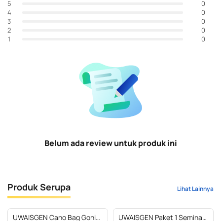
0
5
0
4
0
3
0
2
0
1
Belum ada review untuk produk ini
Produk Serupa
Lihat Lainnya
UWAISGEN Cano Bag Goni
UWAISGEN Paket 1 Seminar