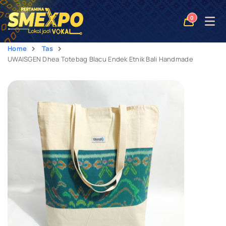
Open
0
naviga
Home
Tas
UWAISGEN Dhea Totebag Blacu Endek Etnik Bali Handmade