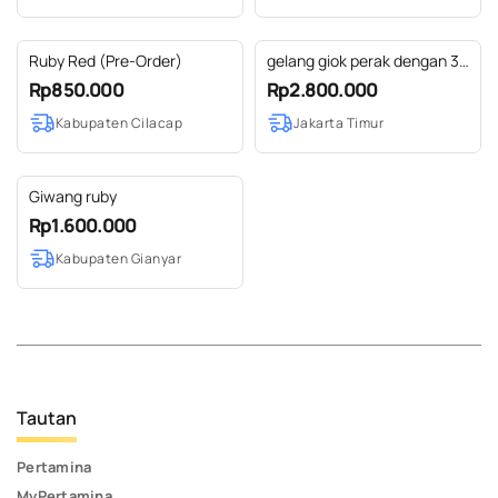
Ruby Red (Pre-Order)
gelang giok perak dengan 3
permata ruby
Rp850.000
Rp2.800.000
Kabupaten Cilacap
Jakarta Timur
Giwang ruby
Rp1.600.000
Kabupaten Gianyar
Tautan
Pertamina
MyPertamina