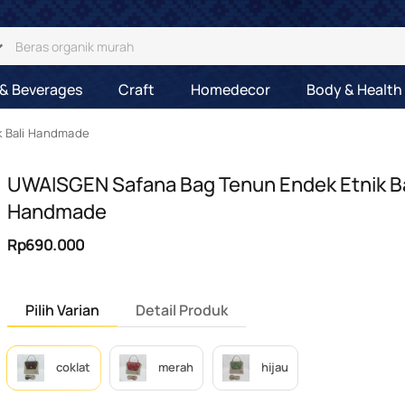
& Beverages
Craft
Homedecor
Body & Health
k Bali Handmade
UWAISGEN Safana Bag Tenun Endek Etnik Ba
Handmade
Rp690.000
Pilih Varian
Detail Produk
coklat
merah
hijau