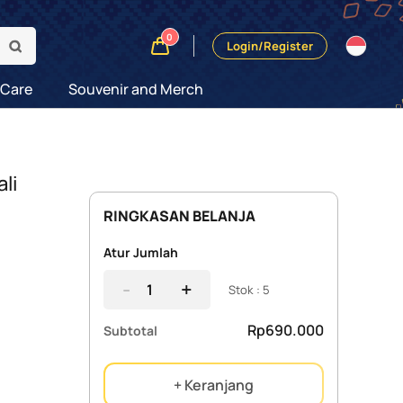
0
Login/Register
 Care
Souvenir and Merch
li
RINGKASAN BELANJA
Atur Jumlah
-
+
Stok : 5
Rp690.000
Subtotal
+ Keranjang