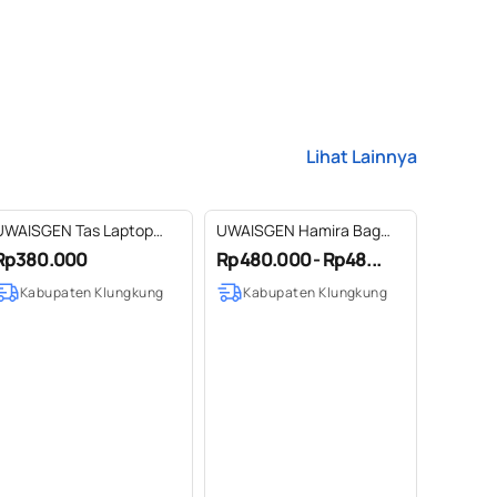
Lihat Lainnya
UWAISGEN Tas Laptop
UWAISGEN Hamira Bag
nvlope 14 inchi Goni
Tenun Endek Etnik Bali
Rp380.000
Rp480.000 - Rp48...
ndek Etnik Bali
Handmade
Kabupaten Klungkung
Kabupaten Klungkung
Handmade