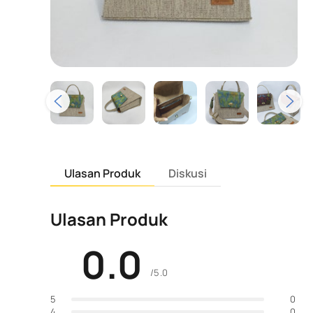
Ulasan Produk
Diskusi
Ulasan Produk
0.0
/5.0
0
5
0
4