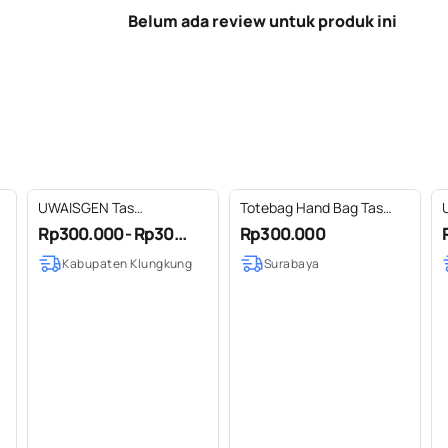
Belum ada review untuk produk ini
UWAISGEN Tas
Totebag Hand Bag Tas
Selempang Etnik Bali
Sulam Kombinasi
A
Rp300.000 - Rp30...
Rp300.000
Handmade Sakha
Patchwork H
E
Kabupaten Klungkung
Surabaya
Slingbag