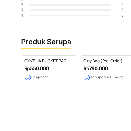
0
3
0
2
0
1
Produk Serupa
CYNTHIA BUCKET BAG
Clay Bag (Pre-Order)
Rp550.000
Rp790.000
Denpasar
Kabupaten Cilacap