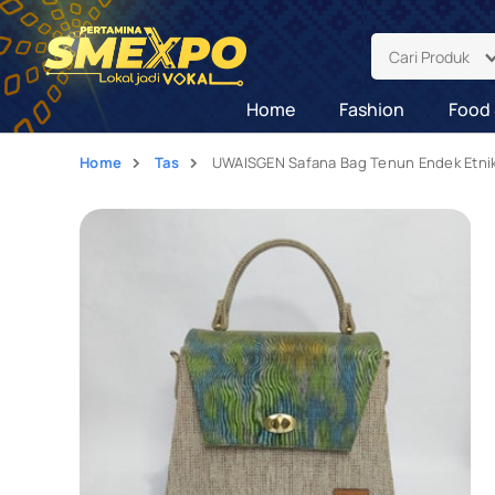
Cari Produk
Home
Fashion
Food 
Home
Tas
UWAISGEN Safana Bag Tenun Endek Etni