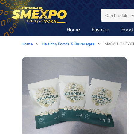
Cari Produk
Home
Fashion
Food 
Home
Healthy Foods & Bevarages
IMAGO HONEY G