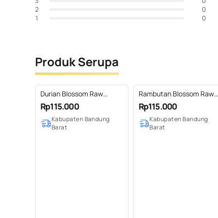
0
3
0
2
0
1
Produk Serupa
Durian Blossom Raw
Rambutan Blossom Raw
Honey
Honey
Rp115.000
Rp115.000
Kabupaten Bandung
Kabupaten Bandung
Barat
Barat