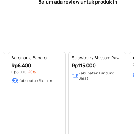
Belum ada review untuk produk ini
Bananania Banana
Strawberry Blossom Raw
cookies granola
Honey
Rp6.400
Rp115.000
Rp8.000
-20%
Kabupaten Bandung
Barat
Kabupaten Sleman