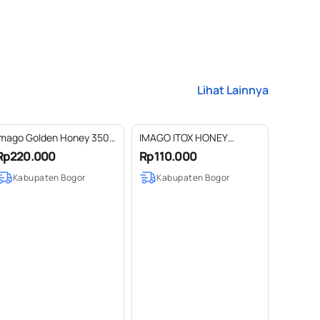
Lihat Lainnya
Imago Golden Honey 350
IMAGO ITOX HONEY
ml (Hampers)
REGULAR 205 GR
Rp220.000
Rp110.000
Kabupaten Bogor
Kabupaten Bogor