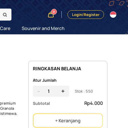
0
Login/Register
 Care
Souvenir and Merch
RINGKASAN BELANJA
Atur Jumlah
-
+
Stok : 550
Rp4.000
Subtotal
s premium
 Granola
 istimewa.
+ Keranjang