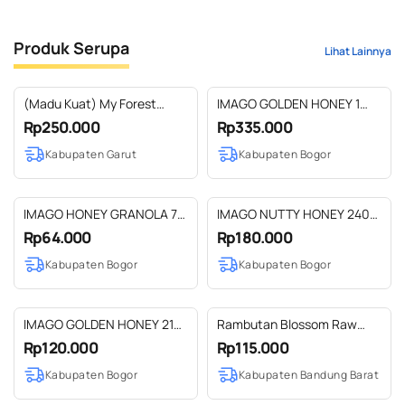
Produk Serupa
Lihat Lainnya
(Madu Kuat) My Forest
IMAGO GOLDEN HONEY 1
Trisata Black Honey 300
LITER
Rp250.000
Rp335.000
grm
Kabupaten Garut
Kabupaten Bogor
IMAGO HONEY GRANOLA 70
IMAGO NUTTY HONEY 240
gram
GR
Rp64.000
Rp180.000
Kabupaten Bogor
Kabupaten Bogor
IMAGO GOLDEN HONEY 215
Rambutan Blossom Raw
ML
Honey
Rp120.000
Rp115.000
Kabupaten Bogor
Kabupaten Bandung Barat