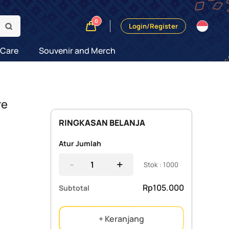
0
Login/Register
 Care
Souvenir and Merch
re
RINGKASAN BELANJA
Atur Jumlah
-
+
Stok : 1000
Rp105.000
Subtotal
+ Keranjang