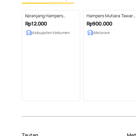
Keranjang Hampers
Hampers Mutiara Tawar
Anyaman Bambu
Super
Rp12.000
Rp900.000
Kabupaten Kebumen
Mataram
Tautan
Met