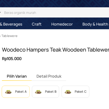
& Beverages
Craft
Homedecor
Body & Health
 Tablewere
Woodeco Hampers Teak Woodeen Tablewe
Rp105.000
Pilih Varian
Detail Produk
Paket A
Paket B
Paket C