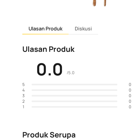
Ulasan Produk
Diskusi
Ulasan Produk
0.0
/5.0
0
5
0
4
0
3
0
2
0
1
Produk Serupa