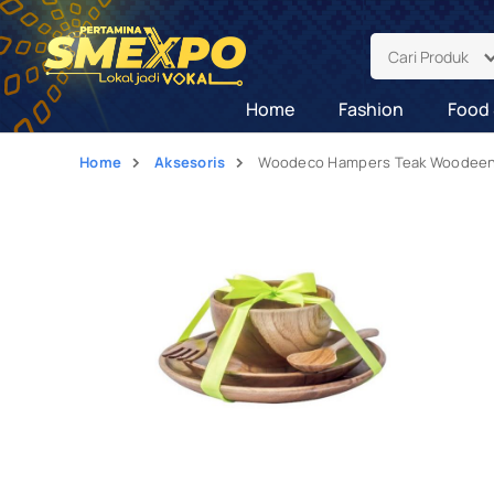
Cari Produk
Home
Fashion
Food 
Home
Aksesoris
Woodeco Hampers Teak Woodeen