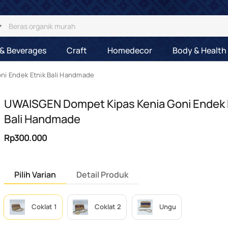
& Beverages
Craft
Homedecor
Body & Health
i Endek Etnik Bali Handmade
UWAISGEN Dompet Kipas Kenia Goni Endek 
Bali Handmade
Rp300.000
Pilih Varian
Detail Produk
Coklat 1
Coklat 2
Ungu