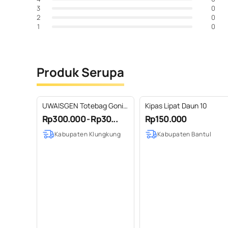
0
3
0
2
0
1
Produk Serupa
UWAISGEN Totebag Goni
Kipas Lipat Daun 10
Endek Etnik Bali Hadmade
Rp300.000 - Rp30...
Rp150.000
Estu Bag
Kabupaten Klungkung
Kabupaten Bantul