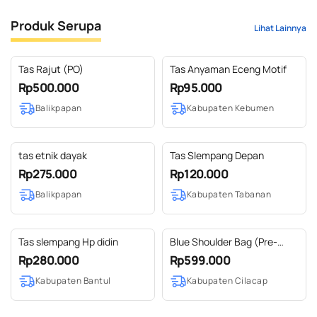
Produk Serupa
Lihat Lainnya
Tas Rajut (PO)
Tas Anyaman Eceng Motif
Rp500.000
Rp95.000
Balikpapan
Kabupaten Kebumen
tas etnik dayak
Tas Slempang Depan
Rp275.000
Rp120.000
Balikpapan
Kabupaten Tabanan
Tas slempang Hp didin
Blue Shoulder Bag (Pre-
Order)
Rp280.000
Rp599.000
Kabupaten Bantul
Kabupaten Cilacap