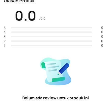
Ulasan Produk
0.0
/5.0
0
5
0
4
0
3
0
2
0
1
Belum ada review untuk produk ini