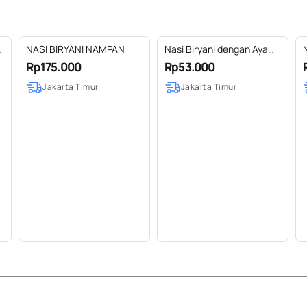
NASI BIRYANI NAMPAN
Nasi Biryani dengan Ayam
N
Roasted - matang
Rp175.000
Rp53.000
Jakarta Timur
Jakarta Timur