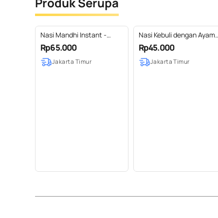
Produk Serupa
Nasi Mandhi Instant -
Nasi Kebuli dengan Ayam
Home Cooking
Roasted Jumbo - matang
Rp65.000
Rp45.000
Jakarta Timur
Jakarta Timur