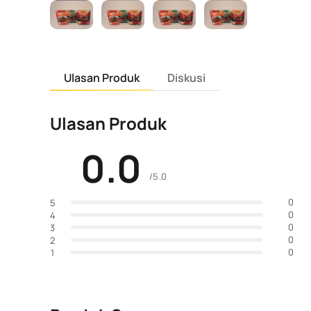
Ulasan Produk
Diskusi
Ulasan Produk
0.0
/5.0
0
5
0
4
0
3
0
2
0
1