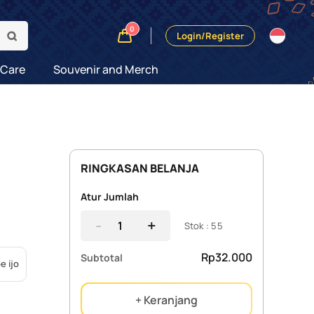
0
Login/Register
 Care
Souvenir and Merch
RINGKASAN BELANJA
Atur Jumlah
-
+
Stok : 55
Rp32.000
Subtotal
e ijo
+ Keranjang