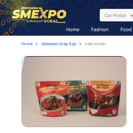
Cari Produk
Home
Fashion
Food 
Home
Makanan Siap Saji
nasi instan