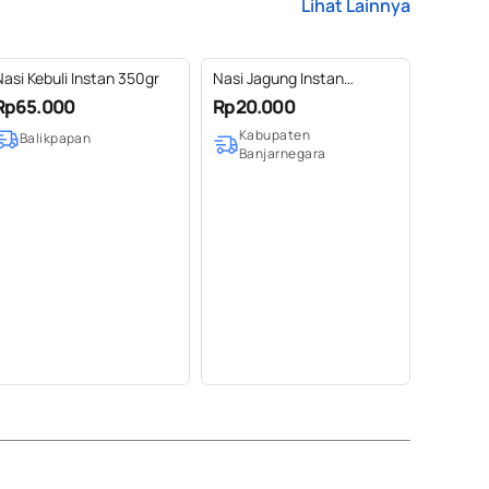
Lihat Lainnya
asi Kebuli Instan 350gr
Nasi Jagung Instan
Loyangku Cup
Rp65.000
Rp20.000
Kabupaten
Balikpapan
Banjarnegara