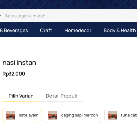
& Beverages
Craft
Homedecor
Body & Health
nasi instan
Rp32.000
Pilih Varian
Detail Produk
sate ayam
daging sapi mercon
tuna cab