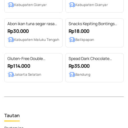
Kabupaten Gianyar
Kabupaten Gianyar
Abon ikan tuna segar rasa
Snacks Kepiting Bontings
pedas 100 gr
100 gr
Rp30.000
Rp18.000
Kabupaten Maluku Tengah
Balikpapan
Gluten-Free Double
Spead Dark Chocolate
Chocolate Muffin Awicarita
Mones
Rp114.000
Rp35.000
- kemasan boks isi 1/2 lusin
Jakarta Selatan
Bandung
Tautan