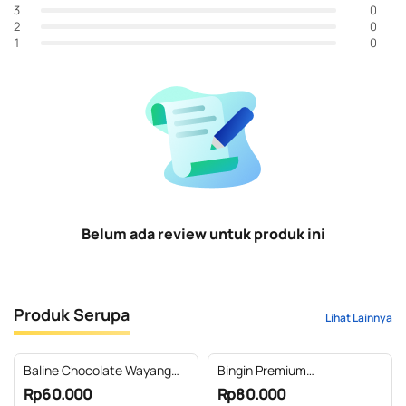
0
3
0
2
0
1
Belum ada review untuk produk ini
Produk Serupa
Lihat Lainnya
Baline Chocolate Wayang
Bingin Premium
Klungkung 90 gr
Conservation Coffee
Rp60.000
Rp80.000
(Samong 250gr)