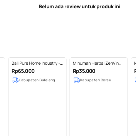
Belum ada review untuk produk ini
Bali Pure Home Industry -
Minuman Herbal ZenVin
Kunyit Bubuk Murni Alami
Kunyit Putih Mangga
Rp65.000
Rp35.000
(Turmeric Powder) 100gr
Kabupaten Buleleng
Kabupaten Berau