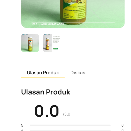
Ulasan Produk
Diskusi
Ulasan Produk
0.0
/5.0
0
5
0
4