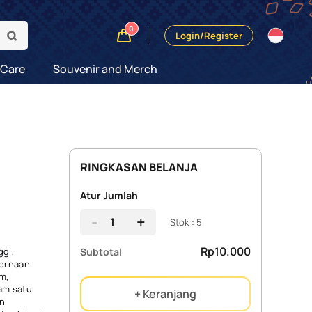
0
Login/Register
 Care
Souvenir and Merch
RINGKASAN BELANJA
Atur Jumlah
-
+
Stok : 5
Rp10.000
Subtotal
ggi,
ernaan.
m,
am satu
+ Keranjang
an