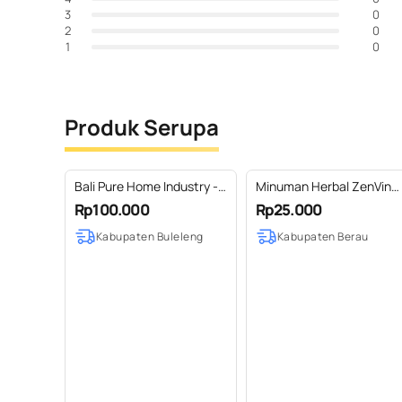
0
3
0
2
0
1
Produk Serupa
Bali Pure Home Industry -
Minuman Herbal ZenVin
Ekstrak Kunyit Instan
Kunyit Kunci Daun Sirih
Rp100.000
Rp25.000
230gr Organik
Kabupaten Buleleng
Kabupaten Berau