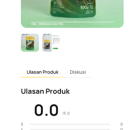
Ulasan Produk
Diskusi
Ulasan Produk
0.0
/5.0
0
5
0
4