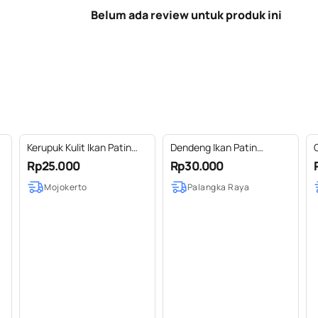
Belum ada review untuk produk ini
Kerupuk Kulit Ikan Patin
Dendeng Ikan Patin
C
Original
DendankMantan MEFs [70
Rp25.000
Rp30.000
g]
Mojokerto
Palangka Raya