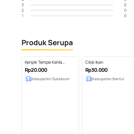
0
3
0
2
0
1
Produk Serupa
Keripik Tempe Kahla
Cilok Ikan
Rendang
Rp20.000
Rp30.000
Kabupaten Sukabumi
Kabupaten Bantul