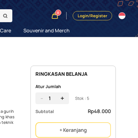
0
Login/Register
 Care
Souvenir and Merch
RINGKASAN BELANJA
Atur Jumlah
-
+
Stok : 5
Rp48.000
Subtotal
sa gurih
ng khas
 teknik
+ Keranjang