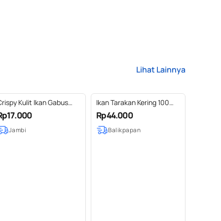
Lihat Lainnya
rispy Kulit Ikan Gabus
Ikan Tarakan Kering 100
IWAQU
gram
Rp17.000
Rp44.000
Jambi
Balikpapan