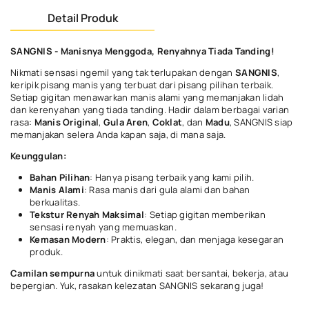
Detail Produk
SANGNIS - Manisnya Menggoda, Renyahnya Tiada Tanding!
Nikmati sensasi ngemil yang tak terlupakan dengan
SANGNIS
,
keripik pisang manis yang terbuat dari pisang pilihan terbaik.
Setiap gigitan menawarkan manis alami yang memanjakan lidah
dan kerenyahan yang tiada tanding. Hadir dalam berbagai varian
rasa:
Manis Original
,
Gula Aren
,
Coklat
, dan
Madu
, SANGNIS siap
memanjakan selera Anda kapan saja, di mana saja.
Keunggulan:
Bahan Pilihan
: Hanya pisang terbaik yang kami pilih.
Manis Alami
: Rasa manis dari gula alami dan bahan
berkualitas.
Tekstur Renyah Maksimal
: Setiap gigitan memberikan
sensasi renyah yang memuaskan.
Kemasan Modern
: Praktis, elegan, dan menjaga kesegaran
produk.
Camilan sempurna
untuk dinikmati saat bersantai, bekerja, atau
bepergian. Yuk, rasakan kelezatan SANGNIS sekarang juga!