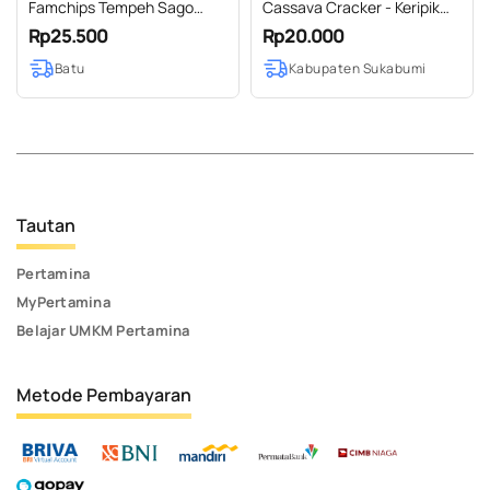
Famchips Tempeh Sago
Cassava Cracker - Keripik
Chips (Keripik Tempeh Sago)
singkong
Rp25.500
Rp20.000
Batu
Kabupaten Sukabumi
Tautan
Pertamina
MyPertamina
Belajar UMKM Pertamina
Metode Pembayaran