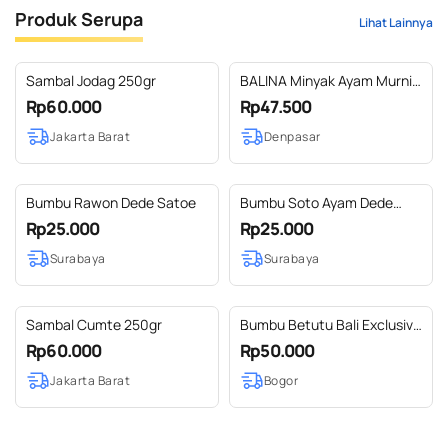
Produk Serupa
Lihat Lainnya
Sambal Jodag 250gr
BALINA Minyak Ayam Murni
500ml Halal Kemasan
Rp60.000
Rp47.500
Stoples Plastik
Jakarta Barat
Denpasar
Bumbu Rawon Dede Satoe
Bumbu Soto Ayam Dede
Satoe
Rp25.000
Rp25.000
Surabaya
Surabaya
Sambal Cumte 250gr
Bumbu Betutu Bali Exclusive
Edition
Rp60.000
Rp50.000
Jakarta Barat
Bogor