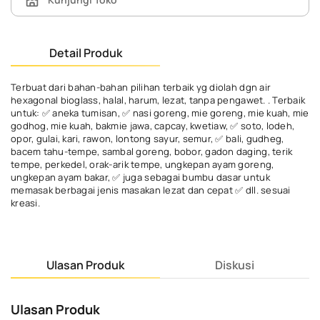
Detail Produk
Terbuat dari bahan-bahan pilihan terbaik yg diolah dgn air
hexagonal bioglass, halal, harum, lezat, tanpa pengawet. . Terbaik
untuk: ✅ aneka tumisan, ✅ nasi goreng, mie goreng, mie kuah, mie
godhog, mie kuah, bakmie jawa, capcay, kwetiaw, ✅ soto, lodeh,
opor, gulai, kari, rawon, lontong sayur, semur, ✅ bali, gudheg,
bacem tahu-tempe, sambal goreng, bobor, gadon daging, terik
tempe, perkedel, orak-arik tempe, ungkepan ayam goreng,
ungkepan ayam bakar, ✅ juga sebagai bumbu dasar untuk
memasak berbagai jenis masakan lezat dan cepat ✅ dll. sesuai
kreasi.
Ulasan Produk
Diskusi
Ulasan Produk