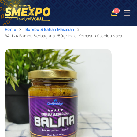
Open
0
naviga
Home
Bumbu & Bahan Masakan
BALINA Bumbu Serbaguna 250gr Halal Kemasan Stoples Kaca