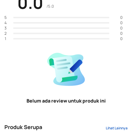
0.0
/5.0
0
5
0
4
0
3
0
2
0
1
Belum ada review untuk produk ini
Produk Serupa
Lihat Lainnya