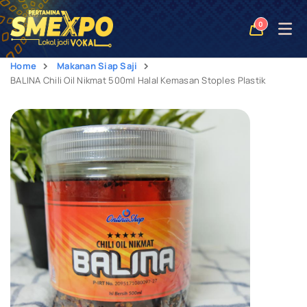
Open
0
naviga
Home
Makanan Siap Saji
BALINA Chili Oil Nikmat 500ml Halal Kemasan Stoples Plastik