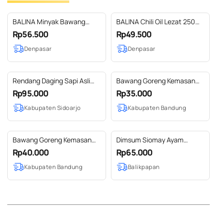
BALINA Minyak Bawang
BALINA Chili Oil Lezat 250ml
500ml Halal Kemasan
Halal Kemasan Stoples Kaca
Rp56.500
Rp49.500
Stoples Plastik
Denpasar
Denpasar
Rendang Daging Sapi Asli
Bawang Goreng Kemasan
Padang 250 gram (Halal MUI
Pouch
Rp95.000
Rp35.000
BPOM) - Mamaks
Kabupaten Sidoarjo
Kabupaten Bandung
Bawang Goreng Kemasan
Dimsum Siomay Ayam
Pouch 100 Gr
Frozen Kemasan Besar
Rp40.000
Rp65.000
Kabupaten Bandung
Balikpapan