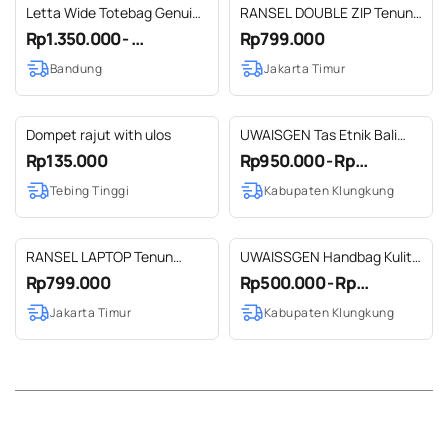
Letta Wide Totebag Genuine
RANSEL DOUBLE ZIP Tenun
Leather Kulit Asli - Gammara
Tangan NTT mix Kulit Sapi
Rp1.350.000 - ...
Rp799.000
Leather
Asli
Bandung
Jakarta Timur
Dompet rajut with ulos
UWAISGEN Tas Etnik Bali
Kulit Endek Kindy Bag Tas
Rp135.000
Rp950.000 - Rp...
Selempang Pria Wanita
Tebing Tinggi
Kabupaten Klungkung
Handmade
RANSEL LAPTOP Tenun
UWAISSGEN Handbag Kulit
Tangan NTT mix Kulit Sapi
Endek Etnik Bali Cluth
Rp799.000
Rp500.000 - Rp...
Asli
Pria/Wanita Versa Bag
Jakarta Timur
Kabupaten Klungkung