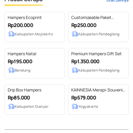
Lihat Lainnya
Hampers Ecoprint
Customizeable Paket
Hampers 3
Rp200.000
Rp250.000
Kabupaten Mojokerto
Kabupaten Pandeglang
Hampers Natal
Premium Hampers Gift Set
Rp195.000
Rp1.350.000
Bandung
Kabupaten Pandeglang
Drip Box Hampers
KAINNESIA Merapi-Souvenir
Hampers Pernikahan
Rp85.000
Rp579.000
Birthday Gift Graduation
Kabupaten Gianyar
Yogyakarta
Gift Birthday Hampers
Custom