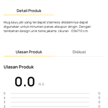
Detail Produk
Mug kayu jati yang terdapat stainless didalamnya dapat
digunakan untuk minuman panas ataupun dingin. Dengan
tambahan design unik tema jakarta. Ukuran : D9xT10 cm.
Ulasan Produk
Diskusi
Ulasan Produk
0.0
/5.0
0
5
0
4
0
3
0
2