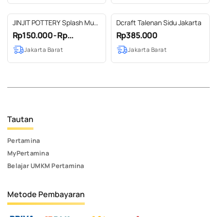
JINJIT POTTERY Splash Mug
Dcraft Talenan Sidu Jakarta
Gelas Keramik Putih - size M
Rp150.000 - Rp...
Rp385.000
Jakarta Barat
Jakarta Barat
Tautan
Pertamina
MyPertamina
Belajar UMKM Pertamina
Metode Pembayaran