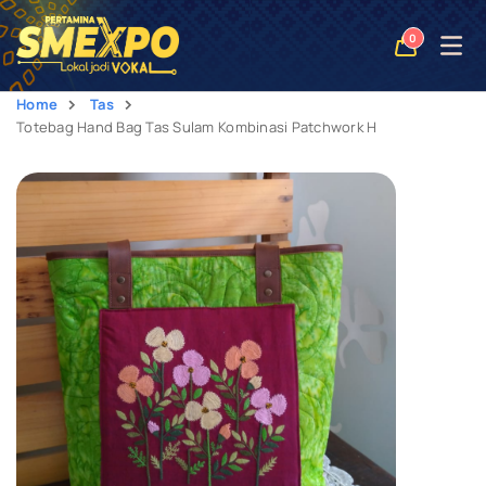
Open
0
naviga
Home
Tas
Totebag Hand Bag Tas Sulam Kombinasi Patchwork H