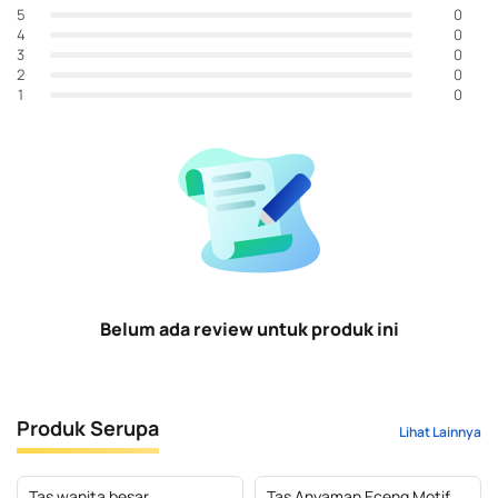
0
5
0
4
0
3
0
2
0
1
Belum ada review untuk produk ini
Produk Serupa
Lihat Lainnya
Tas wanita besar
Tas Anyaman Eceng Motif