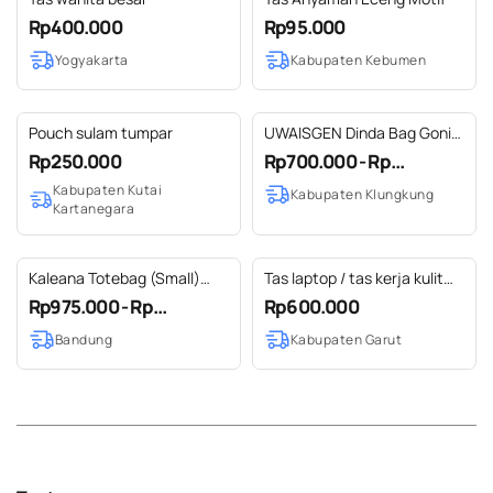
Rp400.000
Rp95.000
Yogyakarta
Kabupaten Kebumen
Pouch sulam tumpar
UWAISGEN Dinda Bag Goni
Endek Etnik Bali Handmade
Rp250.000
Rp700.000 - Rp...
Kabupaten Kutai
Kabupaten Klungkung
Kartanegara
Kaleana Totebag (Small)
Tas laptop / tas kerja kulit
Genuine Leather Kulit Asli -
sapi
Rp975.000 - Rp...
Rp600.000
Gammara Leather
Bandung
Kabupaten Garut