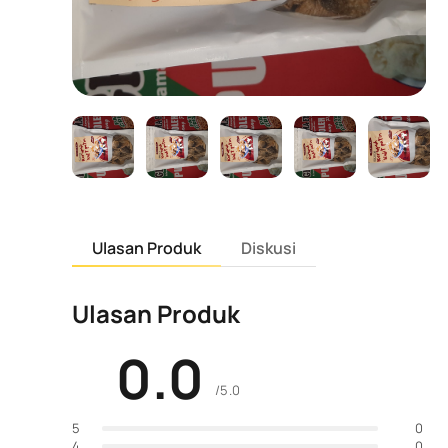
Ulasan Produk
Diskusi
Ulasan Produk
0.0
/5.0
0
5
0
4