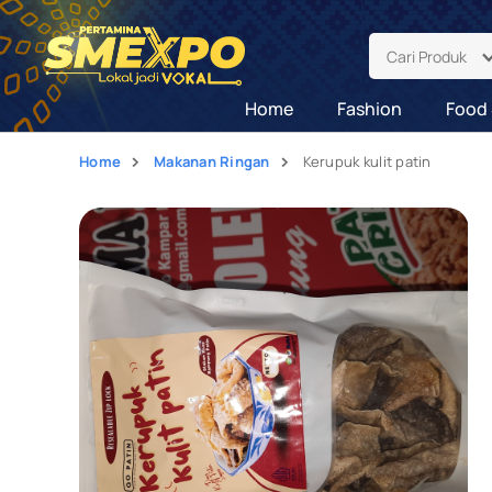
Cari Produk
Home
Fashion
Food 
Home
Makanan Ringan
Kerupuk kulit patin