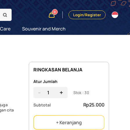
0
Login/Register
 Care
Souvenir and Merch
RINGKASAN BELANJA
Atur Jumlah
-
+
Stok : 30
Rp25.000
Subtotal
 juga
gan cita
+ Keranjang