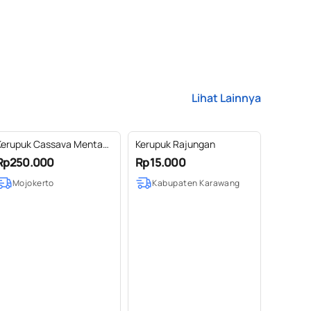
Lihat Lainnya
Kerupuk Cassava Mentah
Kerupuk Rajungan
5Kg
Rp250.000
Rp15.000
Mojokerto
Kabupaten Karawang