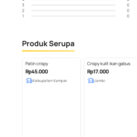
0
3
0
2
0
1
Produk Serupa
Patin crispy
Crispy kulit ikan gabus
Rp45.000
Rp17.000
Kabupaten Kampar
Jambi