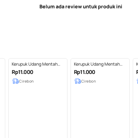
Belum ada review untuk produk ini
Kerupuk Udang Mentah
Kerupuk Udang Mentah
Ukuran Besar 250gr
Ukuran Kancing 250gr
Rp11.000
Rp11.000
Cirebon
Cirebon