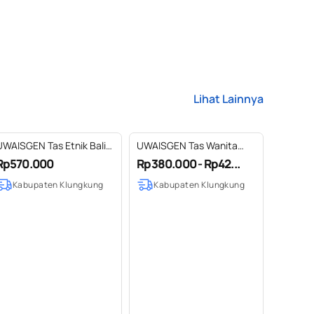
Lihat Lainnya
UWAISGEN Tas Etnik Bali
UWAISGEN Tas Wanita
Nadine Bag Tas Jinjing Tas
Tenun Endek Etnik Bali
Rp570.000
Rp380.000 - Rp42...
Selempang Wanita
Handmade Ayra Bag
Kabupaten Klungkung
Kabupaten Klungkung
Handmade