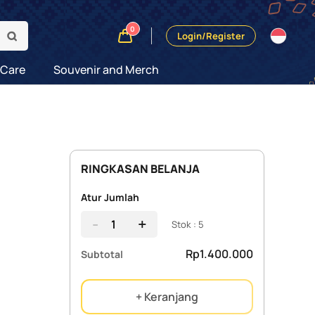
0
Login/Register
 Care
Souvenir and Merch
RINGKASAN BELANJA
Atur Jumlah
-
+
Stok : 5
Rp1.400.000
Subtotal
+ Keranjang