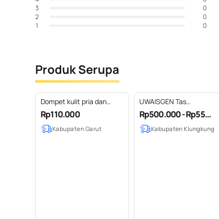
0
3
0
2
0
1
Produk Serupa
Dompet kulit pria dan
UWAISGEN Tas
wanita
Selempang Pria/Wanita
Rp110.000
Rp500.000 - Rp55...
Tas Selempang Kulit Asli
Kabupaten Garut
Kabupaten Klungkung
Boho Lucian Bag