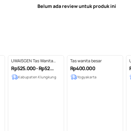
Belum ada review untuk produk ini
UWAISGEN Tas Wanita
Tas wanita besar
Fyra Bag Goni Tenun
Rp525.000 - Rp52...
Rp400.000
Rangrang Etnik Bali
Kabupaten Klungkung
Yogyakarta
Handmade