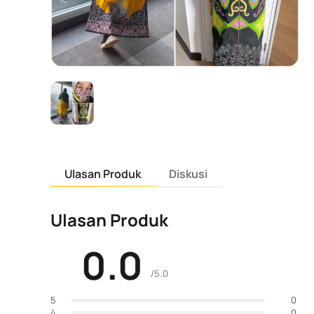
Ulasan Produk
Diskusi
Ulasan Produk
0.0
/5.0
0
5
0
4