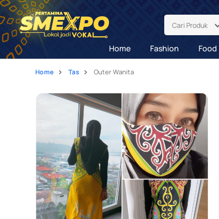
Cari Produk
Home
Fashion
Food 
Home
Tas
Outer Wanita