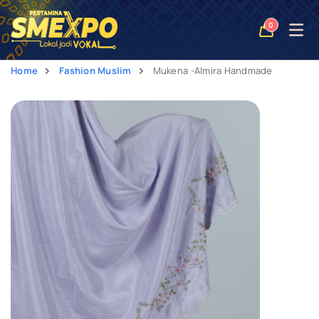
Open
0
naviga
Home
Fashion Muslim
Mukena -Almira Handmade