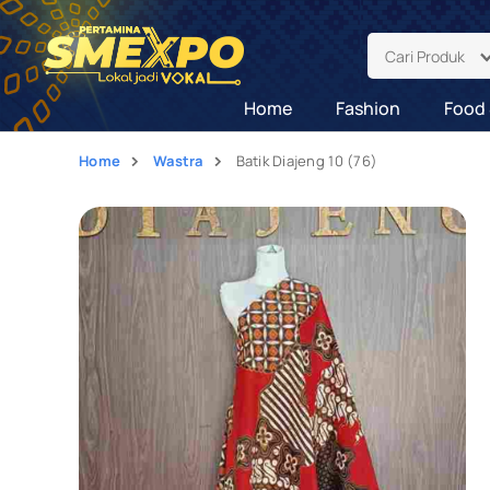
Cari Produk
Home
Fashion
Food 
Home
Wastra
Batik Diajeng 10 (76)