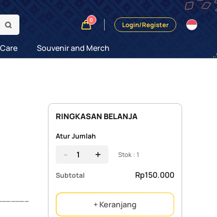
0
Login/Register
 Care
Souvenir and Merch
RINGKASAN BELANJA
Atur Jumlah
-
+
Stok : 1
Rp150.000
Subtotal
_________
+ Keranjang