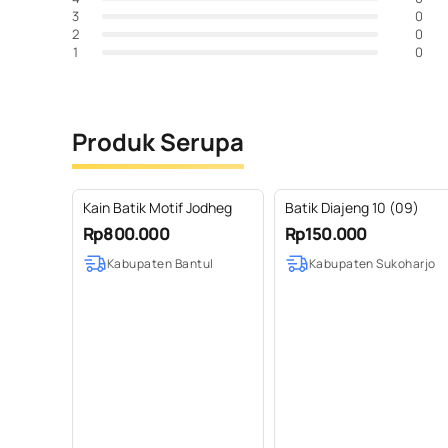
0
3
0
2
0
1
Produk Serupa
Kain Batik Motif Jodheg
Batik Diajeng 10 (09)
Rp800.000
Rp150.000
Kabupaten Bantul
Kabupaten Sukoharjo