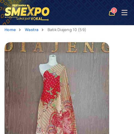
Open
0
naviga
Home
Wastra
Batik Diajeng 10 (59)