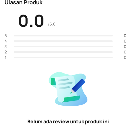
Ulasan Produk
0.0
/5.0
0
5
0
4
0
3
0
2
0
1
Belum ada review untuk produk ini