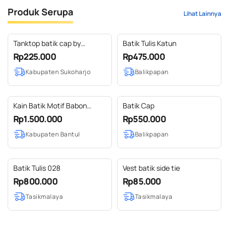
Produk Serupa
Lihat Lainnya
Tanktop batik cap by
Batik Tulis Katun
middaclo warna Ungu navy -
Rp225.000
Rp475.000
outer tanktop - tanktop
Kabupaten Sukoharjo
Balikpapan
Kain Batik Motif Babon
Batik Cap
Angrem
Rp1.500.000
Rp550.000
Kabupaten Bantul
Balikpapan
Batik Tulis 028
Vest batik side tie
Rp800.000
Rp85.000
Tasikmalaya
Tasikmalaya