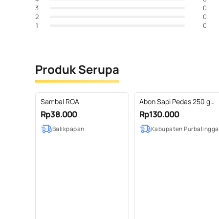
0
3
0
2
0
1
Produk Serupa
Sambal ROA
Abon Sapi Pedas 250 g
(Standing Pouch)
Rp38.000
Rp130.000
Balikpapan
Kabupaten Purbalingga