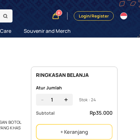
0
Login/Register
 Care
Souvenir and Merch
RINGKASAN BELANJA
Atur Jumlah
-
+
Stok : 24
Rp35.000
Subtotal
ASAN BOTOL
YANG KHAS
+ Keranjang