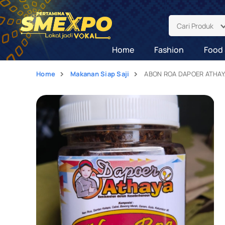
Cari Produk
Home
Fashion
Food 
Home
Makanan Siap Saji
ABON ROA DAPOER ATHA