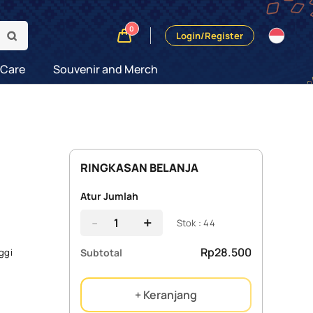
0
Login/Register
 Care
Souvenir and Merch
RINGKASAN BELANJA
Atur Jumlah
-
+
Stok : 44
Rp28.500
Subtotal
ggi
+ Keranjang