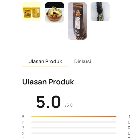
Ulasan Produk
Diskusi
Ulasan Produk
5.0
/5.0
1
5
0
4
0
3
0
2