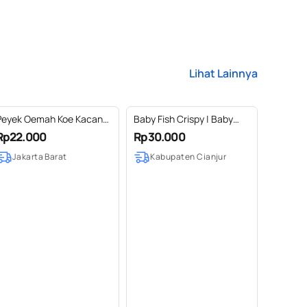
Lihat Lainnya
Peyek Oemah Koe Kacang
Baby Fish Crispy | Baby
Tanah Original 80gr
Fish Ikan Nila Balado
Rp22.000
Rp30.000
Crispy Enak Bergizi
Jakarta Barat
Kabupaten Cianjur