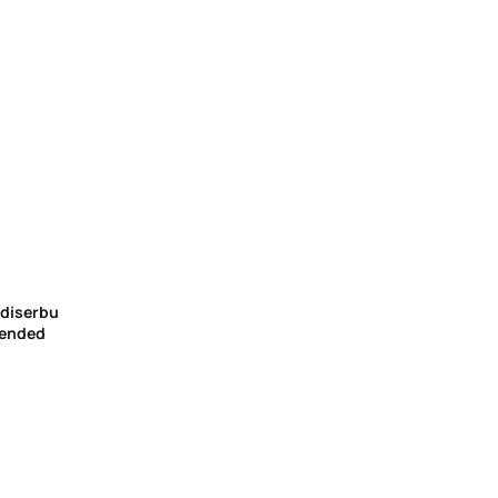
 diserbu
mended