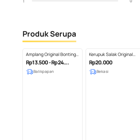
0
1
Produk Serupa
Amplang Original Bontings
Kerupuk Salak Original
50 gr & 100 gr
SALAKU®️
Rp13.500 - Rp24....
Rp20.000
Balikpapan
Bekasi