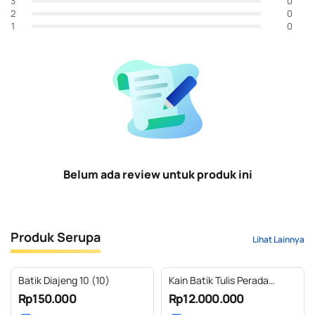
0
3
0
2
0
1
Belum ada review untuk produk ini
Produk Serupa
Lihat Lainnya
Batik Diajeng 10 (10)
Kain Batik Tulis Perada
Sarimbit 3
Rp150.000
Rp12.000.000