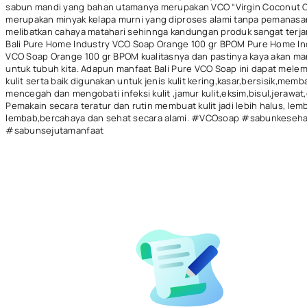
sabun mandi yang bahan utamanya merupakan VCO “Virgin Coconut O
merupakan minyak kelapa murni yang diproses alami tanpa pemanasa
melibatkan cahaya matahari sehinnga kandungan produk sangat terjam
Bali Pure Home Industry VCO Soap Orange 100 gr BPOM Pure Home In
VCO Soap Orange 100 gr BPOM kualitasnya dan pastinya kaya akan ma
untuk tubuh kita. Adapun manfaat Bali Pure VCO Soap ini dapat mele
kulit serta baik digunakan untuk jenis kulit kering,kasar,bersisik,mem
mencegah dan mengobati infeksi kulit ,jamur kulit,eksim,bisul,jerawat,d
Pemakain secara teratur dan rutin membuat kulit jadi lebih halus, lem
lembab,bercahaya dan sehat secara alami. #VCOsoap #sabunkeseh
#sabunsejutamanfaat