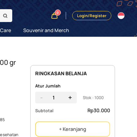
0
Login/Register
 Care
Souvenir and Merch
00 gr
RINGKASAN BELANJA
Atur Jumlah
-
+
Stok : 1000
Rp30.000
Subtotal
185
+ Keranjang
kesehatan