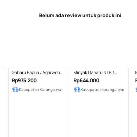
Belum ada review untuk produk ini
Gaharu Papua / Agarwood
Minyak Gaharu NTB /
l
Merauke Essential Oil
Agarwood Sumbawa
Rp975.200
Rp644.000
100% Pure (2-100 ml)
Essential Oil 100% Pure
Kabupaten Karanganyar
Kabupaten Karanganyar
(2-100 ml)