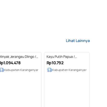
Lihat Lainnya
Minyak Jerangau Dlingo /
Kayu Putih Papua /
Calamus Essential Oil
Cajuput Papua Essential
Rp1.094.478
Rp10.792
100% Pure (1-5 L)
Oil 100% Pure (2-10 ml)
Kabupaten Karanganyar
Kabupaten Karanganyar