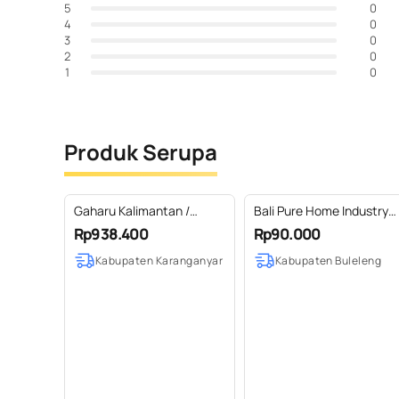
0
5
0
4
0
3
0
2
0
1
Produk Serupa
Gaharu Kalimantan /
Bali Pure Home Industry
Agarwood Kutai Essential
Minyak Kemiri Bakar 100m
Rp938.400
Rp90.000
Oil 100% Pure (2-100 ml)
BPOM
Kabupaten Karanganyar
Kabupaten Buleleng