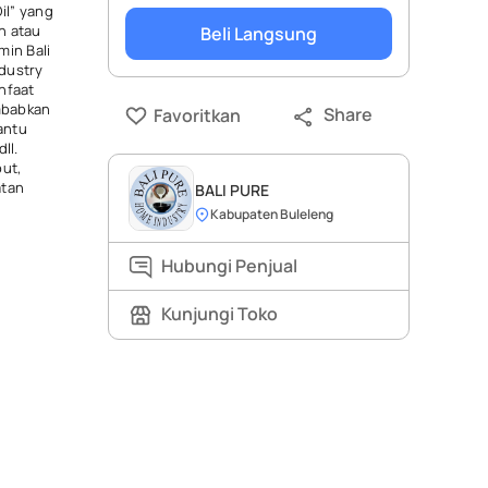
il” yang
n atau
Beli Langsung
in Bali
dustry
nfaat
mbabkan
Share
Favoritkan
bantu
ll.
but,
atan
BALI PURE
Kabupaten Buleleng
Hubungi Penjual
Kunjungi Toko