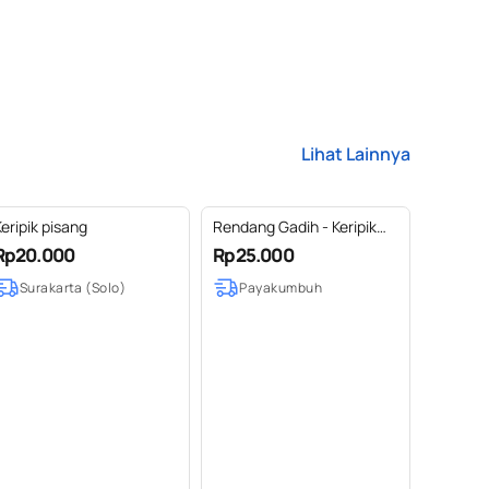
Lihat Lainnya
eripik pisang
Rendang Gadih - Keripik
Singkong DEDADU 150 g
Rp20.000
Rp25.000
Surakarta (Solo)
Payakumbuh