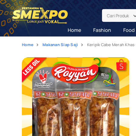
Cari Produk
Home
Fashion
Food 
Home
Makanan Siap Saji
Keripik Cabe Merah Khas 