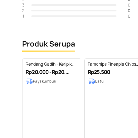
0
3
0
2
0
1
Produk Serupa
Rendang Gadih - Keripik
Famchips Pineaple Chips
Singkong DESANJAI 100g
(Keripik Nanas)
Rp20.000 - Rp20....
Rp25.500
Payakumbuh
Batu