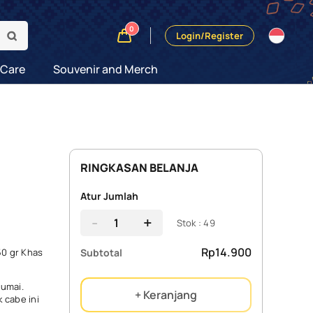
0
Login/Register
 Care
Souvenir and Merch
RINGKASAN BELANJA
Atur Jumlah
-
+
Stok : 49
Rp14.900
Subtotal
50 gr Khas
Dumai.
+ Keranjang
 cabe ini