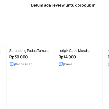
Belum ada review untuk produk ini
Serundeng Pedas Temurui
Keripik Cabe Merah
K
Khas Aceh
Spesial Wijen Khas Riau
Rp30.000
Rp14.900
Banda Aceh
Dumai