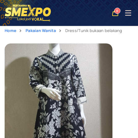
Open
0
naviga
Home
Pakaian Wanita
Dress/Tunik bukaan belakang