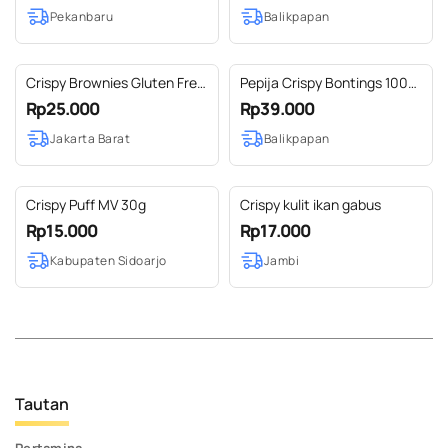
Pekanbaru
Balikpapan
Crispy Brownies Gluten Free
Pepija Crispy Bontings 100
100gram
gram
Rp25.000
Rp39.000
Jakarta Barat
Balikpapan
Crispy Puff MV 30g
Crispy kulit ikan gabus
Rp15.000
Rp17.000
Kabupaten Sidoarjo
Jambi
Tautan