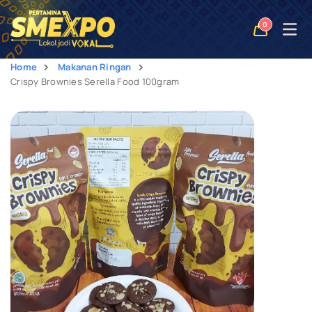
Open
0
naviga
Home
Makanan Ringan
Crispy Brownies Serella Food 100gram