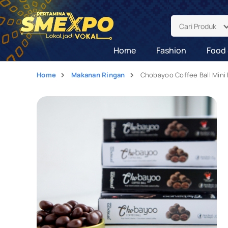
Cari Produk
Home
Fashion
Food 
Home
Makanan Ringan
Chobayoo Coffee Ball Mini 