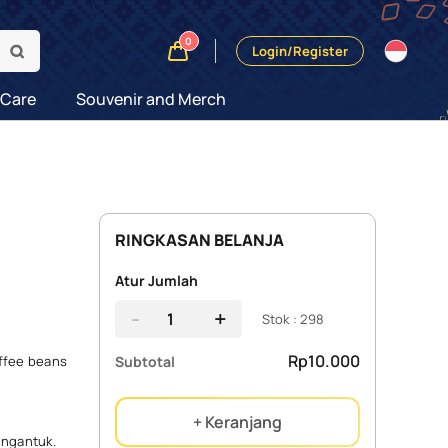
0
Login/Register
 Care
Souvenir and Merch
RINGKASAN BELANJA
Atur Jumlah
-
+
Stok : 298
Rp10.000
Subtotal
offee beans
+ Keranjang
 ngantuk.