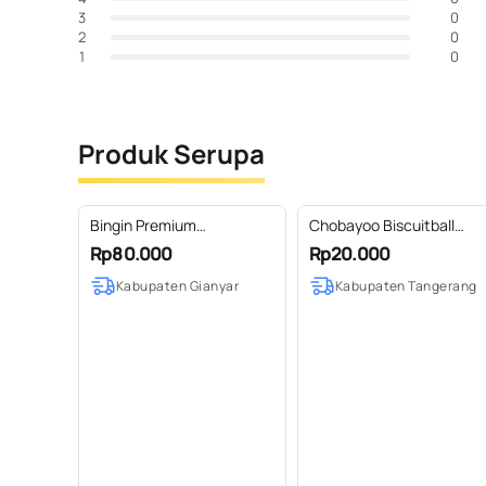
0
3
0
2
0
1
Produk Serupa
Bingin Premium
Chobayoo Biscuitball
Conservation Coffee
pouch 60gr
Rp80.000
Rp20.000
(Samong 250gr)
Kabupaten Gianyar
Kabupaten Tangerang