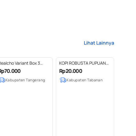
Lihat Lainnya
Realcho Variant Box 3
KOPI ROBUSTA PUPUAN
Variant
BALI | 100% ROBUSTA
Rp70.000
Rp20.000
BALI | MHY GIFT COFFEE
Kabupaten Tangerang
Kabupaten Tabanan
80 GRAM