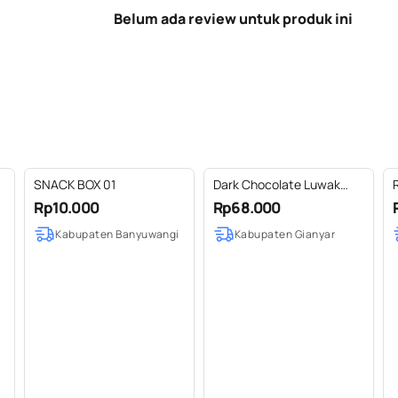
Belum ada review untuk produk ini
SNACK BOX 01
Dark Chocolate Luwak
Coffee 100 gr
Rp10.000
Rp68.000
Kabupaten Banyuwangi
Kabupaten Gianyar