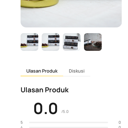
Ulasan Produk
Diskusi
Ulasan Produk
0.0
/5.0
0
5
0
4