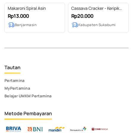
Makaroni Spiral Asin
Cassava Cracker - Keripik
singkong
Rp13.000
Rp20.000
Banjarmasin
Kabupaten Sukabumi
Tautan
Pertamina
MyPertamina
Belajar UMKM Pertamina
Metode Pembayaran