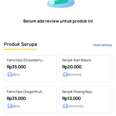
Belum ada review untuk produk ini
Produk Serupa
Lihat Lainnya
Famchips Strawberry
Keripik Ikan Bawis
Freezeedried (Keripik
Rp35.000
Rp20.000
Strawberry Freezeedried)
Batu
Bontang
Famchips Dragonfruit
Keripik Pisang Keju
Freezeedried (Keripik Buah
Rp35.000
Rp12.000
Naga FD)
Batu
Gorontalo