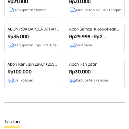
Rp21.000
Rp30.000
Kabupaten Sleman
Kabupaten Maluku Tengah
ABON ROA DAPOER ATHAYA
Abon Sambal Klotok/Peda
KHAS MANADO TERENAK
Ning Niniek
Rp35.000
Rp29.999 - Rp2...
TERMURAH TERLARIS
Kabupaten Tojo Una-Una
Surabaya
Abon Ikan Asin Layur (255
Abon ikan patin
Gram)
Rp100.000
Rp30.000
Balikpapan
Kabupaten Kampar
Tautan