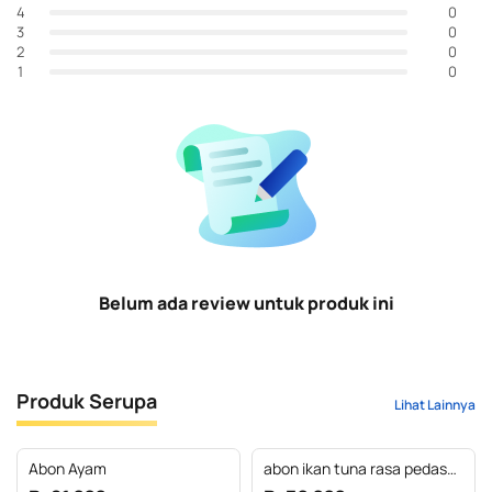
0
4
0
3
0
2
0
1
Belum ada review untuk produk ini
Produk Serupa
Lihat Lainnya
Abon Ayam
abon ikan tuna rasa pedas
manis