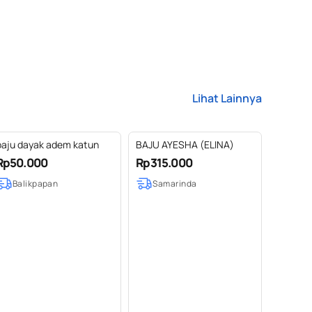
Lihat Lainnya
baju dayak adem katun
BAJU AYESHA (ELINA)
Rp50.000
Rp315.000
Balikpapan
Samarinda