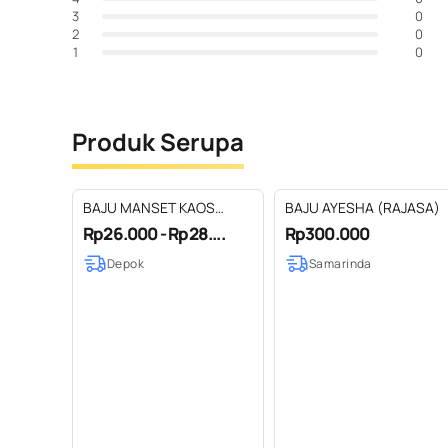
0
3
0
2
0
1
Produk Serupa
BAJU MANSET KAOS
BAJU AYESHA (RAJASA)
RAYON KATUN SOFT
Rp26.000 - Rp28....
Rp300.000
UKURAN JUMBO &
Depok
Samarinda
STANDAR