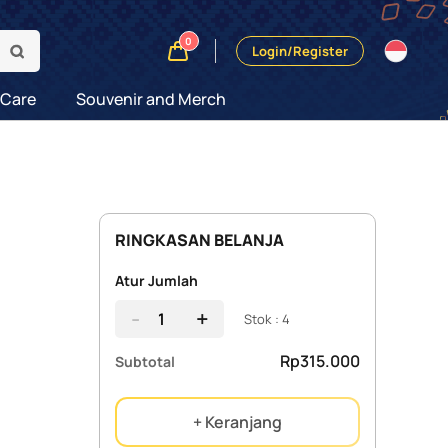
0
Login/Register
 Care
Souvenir and Merch
RINGKASAN BELANJA
Atur Jumlah
-
+
Stok : 4
Rp315.000
Subtotal
+ Keranjang