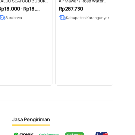
KALDU SEAFOOD BUBUK
Air Mawar / Rose Water
TANPA MSG
Hydrosol 100% Pure (2 L)
Rp18.000 - Rp18....
Rp287.730
Surabaya
Kabupaten Karanganyar
Jasa Pengiriman