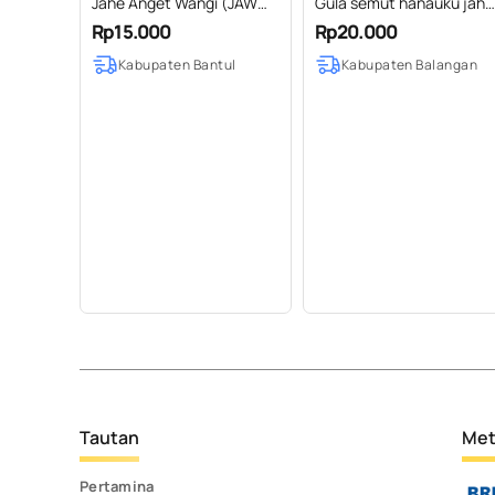
Jahe Anget Wangi (JAW@)
Gula semut hanauku jahe
– jahe merah serbuk
pasak bumi
Rp15.000
Rp20.000
Kabupaten Bantul
Kabupaten Balangan
Tautan
Met
Pertamina