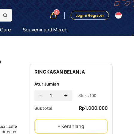
0
Login/Register
 Care
Souvenir and Merch
h
RINGKASAN BELANJA
Atur Jumlah
-
+
Stok : 100
Rp1.000.000
Subtotal
+ Keranjang
isi : Jahe
et dengan