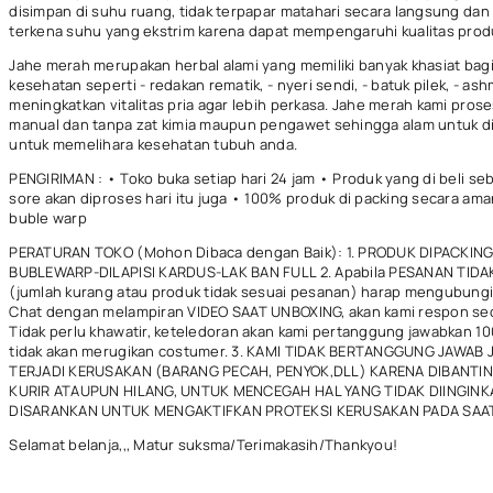
disimpan di suhu ruang, tidak terpapar matahari secara langsung dan 
terkena suhu yang ekstrim karena dapat mempengaruhi kualitas prod
Jahe merah merupakan herbal alami yang memiliki banyak khasiat bag
kesehatan seperti - redakan rematik, - nyeri sendi, - batuk pilek, - ash
meningkatkan vitalitas pria agar lebih perkasa. Jahe merah kami pros
manual dan tanpa zat kimia maupun pengawet sehingga alam untuk d
untuk memelihara kesehatan tubuh anda.
PENGIRIMAN : • Toko buka setiap hari 24 jam • Produk yang di beli se
sore akan diproses hari itu juga • 100% produk di packing secara am
buble warp
PERATURAN TOKO (Mohon Dibaca dengan Baik): 1. PRODUK DIPACKIN
BUBLEWARP-DILAPISI KARDUS-LAK BAN FULL 2. Apabila PESANAN TIDA
(jumlah kurang atau produk tidak sesuai pesanan) harap mengubungi
Chat dengan melampiran VIDEO SAAT UNBOXING, akan kami respon se
Tidak perlu khawatir, keteledoran akan kami pertanggung jawabkan 1
tidak akan merugikan costumer. 3. KAMI TIDAK BERTANGGUNG JAWAB 
TERJADI KERUSAKAN (BARANG PECAH, PENYOK,DLL) KARENA DIBANTIN
KURIR ATAUPUN HILANG, UNTUK MENCEGAH HAL YANG TIDAK DIINGINK
DISARANKAN UNTUK MENGAKTIFKAN PROTEKSI KERUSAKAN PADA SAA
Selamat belanja,,, Matur suksma/Terimakasih/Thankyou!