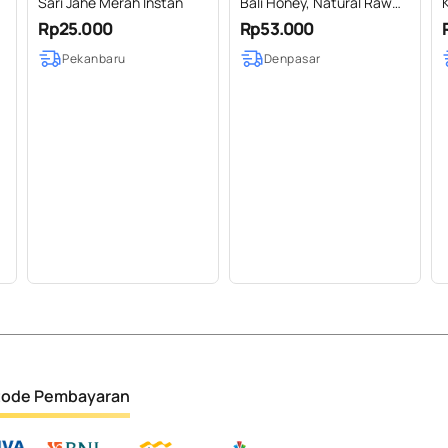
Sari Jahe Merah Instan
Bali Honey, Natural Raw
Honey 150gr /pcs
Rp25.000
Rp53.000
Pekanbaru
Denpasar
ode Pembayaran