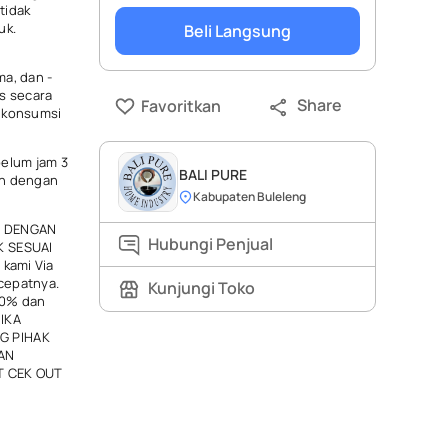
tidak
uk.
Beli Langsung
i
ma, dan -
es secara
Share
Favoritkan
ikonsumsi
belum jam 3
BALI PURE
an dengan
Kabupaten Buleleng
G DENGAN
Hubungi Penjual
K SESUAI
 kami Via
cepatnya.
Kunjungi Toko
00% dan
JIKA
G PIHAK
AN
T CEK OUT