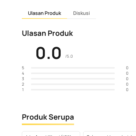
Ulasan Produk
Diskusi
Ulasan Produk
0.0
/5.0
0
5
0
4
0
3
0
2
0
1
Produk Serupa