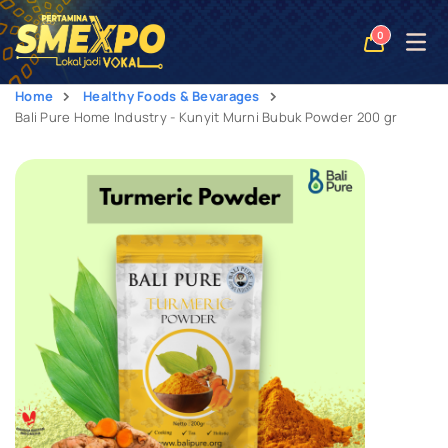
Open
0
naviga
Home
Healthy Foods & Bevarages
Bali Pure Home Industry - Kunyit Murni Bubuk Powder 200 gr