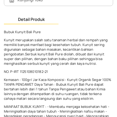
Detail Produk
Bubuk Kunyit Bali Pure
Kunyit merupakan salah satu tanaman herbal dan rempah yang
memiliki banyak manfaat bagi kesehatan tubuh. Kunyit sering
digunakan sebagai bahan masakan, kecantikan bahkan
pengobatan.Serbuk kunyit Bali Pure diolah, dibuat dari kunyit
super dan pilihan, dengan bahan baku pilihan sehingga bisa
menghasilkan serbuk kunyit yang cerah dan kaya nutrisi.
NO. P-IRT 1125108010182-21
Kemasan : 100gr/ Jar Kaca Komposisi : Kunyit Organik Segar 100%
TANPA PENGAWET Daya Tahan : Bubuk Kunyit Bali Pure dapat
bertahan lebih dari 1 tahun Tanpa Pengawet atau bahan Kimia
lainnya dengan ditempatkan di suhu ruangan, tidak terkena
cahaya matari secara langsung dan suhu yang ekstrim.
MANFAAT BUBUK KUNYIT : - Membatu menjaga keksehatan hati -
Meningkatkan daya tahan tubuh - Meningkatkan nafsu makan -
Meredakan peradangan - Mengurangi nyeri haid - Mencerahkan