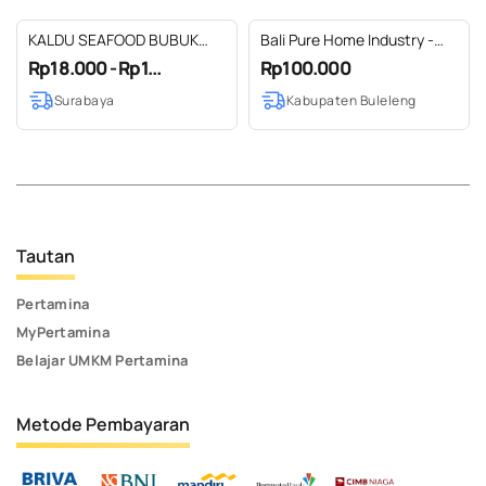
KALDU SEAFOOD BUBUK
Bali Pure Home Industry -
TANPA MSG
Jahe Merah Bubuk Murni
Rp18.000 - Rp1...
Rp100.000
Ginger Powder Alami Natural
Surabaya
Kabupaten Buleleng
100 gr
Tautan
Pertamina
MyPertamina
Belajar UMKM Pertamina
Metode Pembayaran