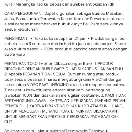
kulit - Menangkal radikal bebas dan sumber antioksidan -dll
CARA PENGGUNAAN : Dapat digunakan sebagai Bumbu Masakan,
Jamu, Bahan untuk Perawatan Kecantikan dan Pewarna makanan
alami dengan menambahkan bubuk kunyit Bali Pure secukupnya
sesuai kebutuhan
PENGIRIMAN : • Toko buka setiap hari 24 jam • Produk yang di beli
sebelum jam 3 sore akan dikirim hari itu juga dan diatas jam 3 sore
akan dikirim besok. • 100% produk di packing secara aman dengan
buble warp
PERATURAN TOKO (Mohon Dibaca dengan Baik): 1. PRODUK
DIPACKING DENGAN BUBLEWARP-DILAPISI KARDUS-LAK BAN FULL
2. Apabila PESANAN TIDAK SESUAI (jumlah kurang atau produk
tidak sesuai pesanan) harap mengubungi kami Via Chat dengan
melampiran VIDEO SAAT UNBOXING, akan kami respon secepatnya.
Tidak perlu khawatir, keteledoran akan kami pertanggung
jawabkan 100% dan tidak akan merugikan costumer. 3. KAMI TIDAK
BERTANGGUNG JAWAB JIKA TERJADI KERUSAKAN (BARANG PECAH,
PENYOK,DLL) KARENA DIBANTING PIHAK KURIR ATAUPUN HILANG,
UNTUK MENCEGAH HAL YANG TIDAK DIINGINKAN DISARANKAN
UNTUK MENGAKTIFKAN PROTEKSI KERUSAKAN PADA SAAT CEK
OUT
Selamat belanja,,, Matur suksma/Terimakasih/Thankyou!