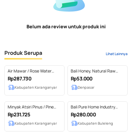
Belum ada review untuk produk ini
Produk Serupa
Lihat Lainnya
Air Mawar / Rose Water
Bali Honey, Natural Raw
Hydrosol 100% Pure (2 L)
Honey 150gr /pcs
Rp287.730
Rp53.000
Kabupaten Karanganyar
Denpasar
Minyak Atsiri Pinus / Pine
Bali Pure Home Industry
Essential Oil 100 % Pure (1 L
Parcel Kesehatan
Rp231.725
Rp280.000
SS EXP)
Kabupaten Karanganyar
Kabupaten Buleleng