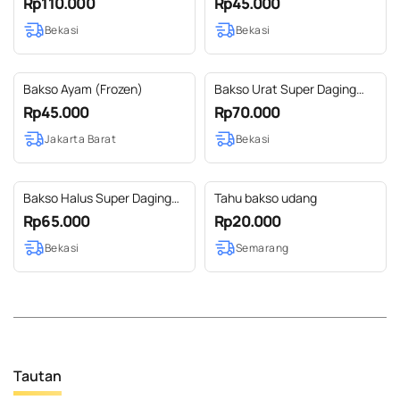
Rp110.000
Rp45.000
Bekasi
Bekasi
Bakso Ayam (Frozen)
Bakso Urat Super Daging
Sapi
Rp45.000
Rp70.000
Jakarta Barat
Bekasi
Bakso Halus Super Daging
Tahu bakso udang
Sapi
Rp65.000
Rp20.000
Bekasi
Semarang
Tautan