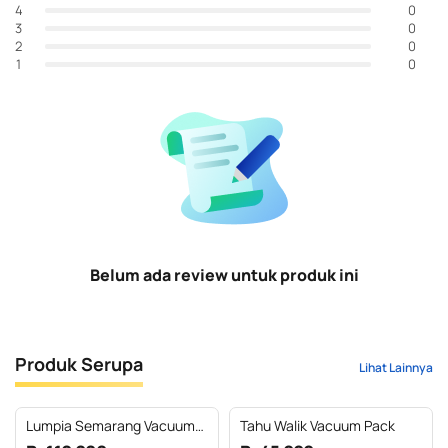
0
4
0
3
0
2
0
1
Belum ada review untuk produk ini
Produk Serupa
Lihat Lainnya
Lumpia Semarang Vacuum
Tahu Walik Vacuum Pack
Pack