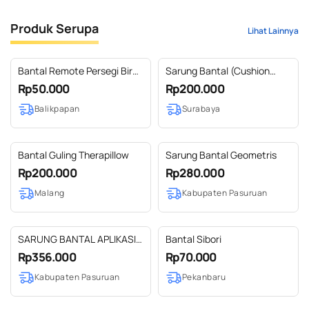
Produk Serupa
Lihat Lainnya
Bantal Remote Persegi Biru
Sarung Bantal (Cushion
Bunga
Cover)
Rp50.000
Rp200.000
Balikpapan
Surabaya
Bantal Guling Therapillow
Sarung Bantal Geometris
Rp200.000
Rp280.000
Malang
Kabupaten Pasuruan
SARUNG BANTAL APLIKASI
Bantal Sibori
KAWUNG MODIFIKASI RAJUT
Rp356.000
Rp70.000
50 X 40 CM
Kabupaten Pasuruan
Pekanbaru