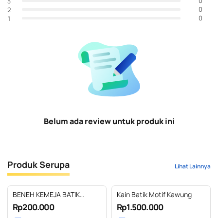
0
3
0
2
0
1
Belum ada review untuk produk ini
Produk Serupa
Lihat Lainnya
BENEH KEMEJA BATIK
Kain Batik Motif Kawung
KALTIM KERAH REVERE SIZE
Rp200.000
Rp1.500.000
S