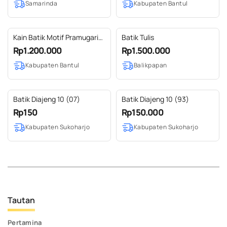
Samarinda
Kabupaten Bantul
Kain Batik Motif Pramugari
Batik Tulis
Latar Kembang Pacar
Rp1.200.000
Rp1.500.000
Kabupaten Bantul
Balikpapan
Batik Diajeng 10 (07)
Batik Diajeng 10 (93)
Rp150
Rp150.000
Kabupaten Sukoharjo
Kabupaten Sukoharjo
Tautan
Pertamina