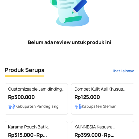
Belum ada review untuk produk ini
Produk Serupa
Lihat Lainnya
Customizeable Jam dinding
Dompet Kulit Asli Khusus
kayu jati dengan ornamen
Kartu Atm
Rp300.000
Rp125.000
sonokeling
Kabupaten Pandeglang
Kabupaten Sleman
Karama Pouch Batik
KAINNESIA Kasusra
Embroidery Genuine Leather
Passport Cover - Tenun Kulit
Rp315.000 - Rp...
Rp399.000 - Rp...
Kulit Asli - Nusantara Series
Sapi Asli