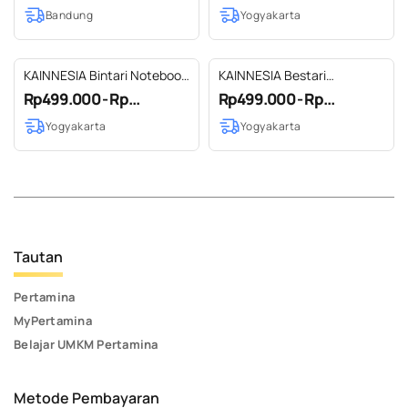
Bandung
Yogyakarta
Gammara
KAINNESIA Bintari Notebook
KAINNESIA Bestari
- Tenun Kulit Sapi Asli
Notebook - Tenun Kulit Sapi
Rp499.000 - Rp...
Rp499.000 - Rp...
Asli
Yogyakarta
Yogyakarta
Tautan
Pertamina
MyPertamina
Belajar UMKM Pertamina
Metode Pembayaran