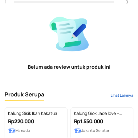
0
1
Belum ada review untuk produk ini
Produk Serupa
Lihat Lainnya
Kalung Sisik Ikan Kakatua
Kalung Giok Jade love +
silver
Rp220.000
Rp1.550.000
Manado
Jakarta Selatan