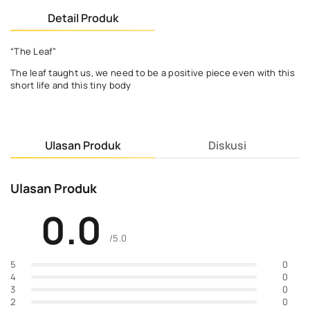
Detail Produk
“The Leaf”
The leaf taught us, we need to be a positive piece even with this
short life and this tiny body
Ulasan Produk
Diskusi
Ulasan Produk
0.0
/5.0
0
5
0
4
0
3
0
2