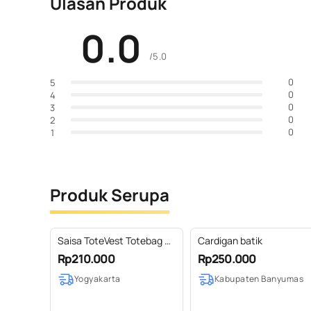
Ulasan Produk
0.0
/5.0
0
5
0
4
0
3
0
2
0
1
Produk Serupa
Saisa ToteVest Totebag +
Cardigan batik
Rompi Wanita Batik
Rp210.000
Rp250.000
Jumputan mix Tenun Lurik
Yogyakarta
Kabupaten Banyumas
by Dea Modis Jumputan