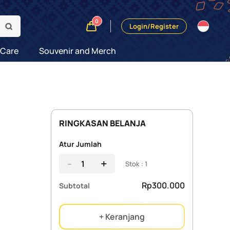
0
Login/Register
 Care
Souvenir and Merch
RINGKASAN BELANJA
Atur Jumlah
-
+
Stok : 1
Rp300.000
Subtotal
+ Keranjang