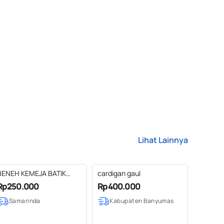
Lihat Lainnya
BENEH KEMEJA BATIK
cardigan gaul
KALTIM KUTAI BARAT SIZE
Rp250.000
Rp400.000
L LENGAN PANJANG
Samarinda
Kabupaten Banyumas