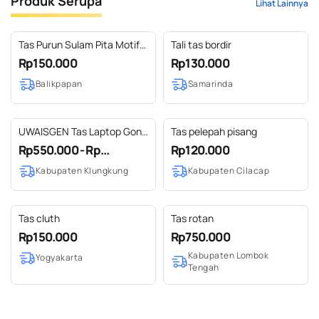
Produk Serupa
Lihat Lainnya
Tas Purun Sulam Pita Motif
Tali tas bordir
Bunga Merah
Rp150.000
Rp130.000
Balikpapan
Samarinda
UWAISGEN Tas Laptop Goni
Tas pelepah pisang
Blanket Etnik Bali
Rp550.000 - Rp...
Rp120.000
Handmade Faiz Bag 14/15
Kabupaten Klungkung
Kabupaten Cilacap
inchi
Tas cluth
Tas rotan
Rp150.000
Rp750.000
Kabupaten Lombok
Yogyakarta
Tengah