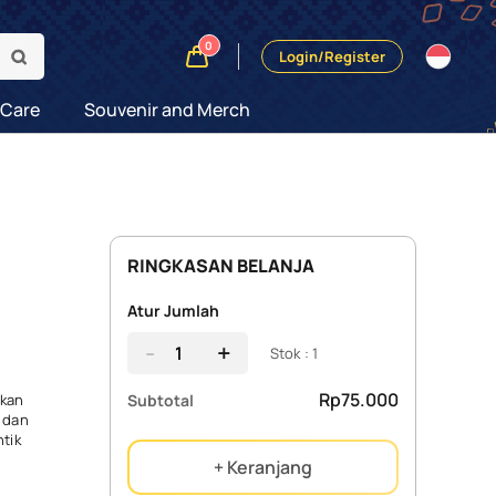
0
Login/Register
 Care
Souvenir and Merch
RINGKASAN BELANJA
Atur Jumlah
-
+
Stok : 1
Rp75.000
Subtotal
tkan
 dan
tik
+ Keranjang