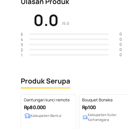
Ulasan Produk
0.0
/5.0
0
5
0
4
0
3
0
2
0
1
Produk Serupa
Gantungan kunci remote
Bouquet Boneka
Rp80.000
Rp100
Kabupaten Kutai
Kabupaten Bantul
Kartanegara