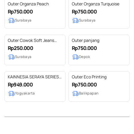
Outer Organza Peach
Outer Organza Turquoise
Rp750.000
Rp750.000
Surabaya
Surabaya
Outer Cowok Soft Jeans
Outer panjang
Kombinasi (01)
Rp250.000
Rp750.000
Surabaya
Depok
KAINNESIA SERAYA SERIES -
Outer Eco Printing
BUNDLE - SERAYA OUTER &
Rp949.000
Rp750.000
SERAYA VEST
Yogyakarta
Balikpapan